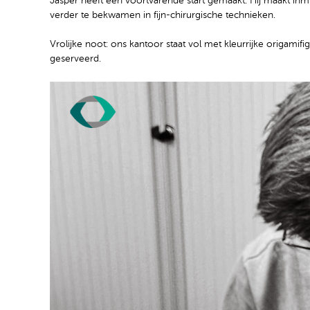
Jasper heeft een voortvarende start gemaakt. Hij maakt inmi
verder te bekwamen in fijn-chirurgische technieken.
Vrolijke noot: ons kantoor staat vol met kleurrijke origamifi
geserveerd.