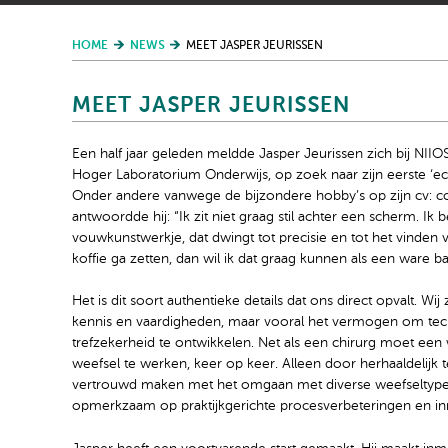
HOME
NEWS
MEET JASPER JEURISSEN
MEET JASPER JEURISSEN
Een half jaar geleden meldde Jasper Jeurissen zich bij NII
Hoger Laboratorium Onderwijs, op zoek naar zijn eerste ‘ech
Onder andere vanwege de bijzondere hobby’s op zijn cv: co
antwoordde hij: “Ik zit niet graag stil achter een scherm. I
vouwkunstwerkje, dat dwingt tot precisie en tot het vinden 
koffie ga zetten, dan wil ik dat graag kunnen als een ware bar
Het is dit soort authentieke details dat ons direct opvalt. Wi
kennis en vaardigheden, maar vooral het vermogen om techn
trefzekerheid te ontwikkelen. Net als een chirurg moet een
weefsel te werken, keer op keer. Alleen door herhaaldelijk
vertrouwd maken met het omgaan met diverse weefseltypen
opmerkzaam op praktijkgerichte procesverbeteringen en in