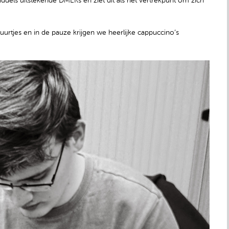
ddels uitstekende DMEKs en ziet dit als het vertrekpunt om zich
guurtjes en in de pauze krijgen we heerlijke cappuccino’s