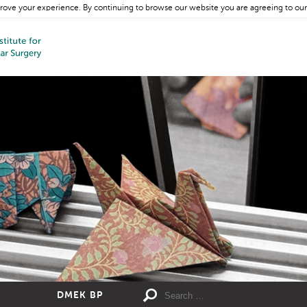
rove your experience. By continuing to browse our website you are agreeing to our
DMEK BP