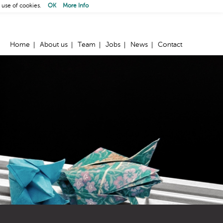
 use of cookies.
OK
More Info
Home
About us
Team
Jobs
News
Contact