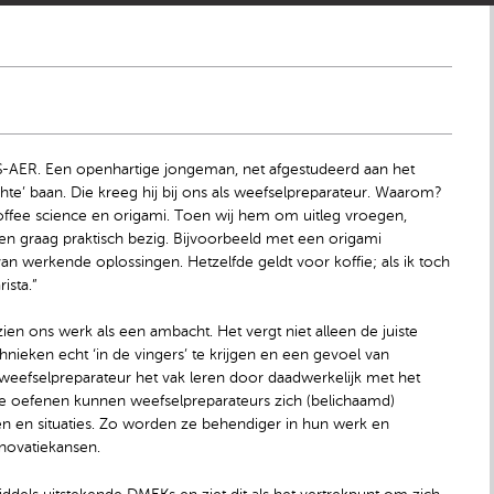
OS-AER. Een openhartige jongeman, net afgestudeerd aan het
te’ baan. Die kreeg hij bij ons als weefselpreparateur. Waarom?
ffee science en origami. Toen wij hem om uitleg vroegen,
k ben graag praktisch bezig. Bijvoorbeeld met een origami
van werkende oplossingen. Hetzelfde geldt voor koffie; als ik toch
ista.”
j zien ons werk als een ambacht. Het vergt niet alleen de juiste
ieken echt ‘in de vingers’ te krijgen en een gevoel van
 weefselpreparateur het vak leren door daadwerkelijk met het
 te oefenen kunnen weefselpreparateurs zich (belichaamd)
 en situaties. Zo worden ze behendiger in hun werk en
novatiekansen.