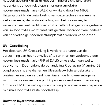
hetgeen gepaard kan gaan met verminderd zicht. Eind jaren
negentig is de techniek diepe anterieure lamellaire
hoornvliestransplantatie (DALK) ontwikkeld door het NIIOS.
Uitgangspunt bij de ontwikkeling van deze techniek is alleen het
zieke gedeelte, de bindweefsellaag van het hoornvlies, te
vervangen en met hechtingen vast te zetten. Het gezonde gedeelte
van uw hoornvlies wordt ‘met rust gelaten’, waardoor veel nadelen
van een volledige hoornvliestransplantatie worden voorkomen.
UV- Crosslinking
Het doel van UV-Crosslinking is verdere toename van de
vervorming van het hoornvlies af te remmen om zodoende een
hoornvliestransplantatie (PKP of DALK) uit te stellen dan wel te
voorkomen. Door tijdens de behandeling Riboflavine (Vitamine B2)
oogdruppels toe te dienen en Ultraviolet-A licht te gebruiken,
ontstaan er nieuwe verbindingen tussen de bindweefsellagen en
wordt uw hoornvlies steviger. Dit proces noemt men crosslinking.
Om voor UV-Crosslinking in aanmerking te komen is een bepaalde
minimale hoornvliesdikte noodzakelijk.
Bowman layer transplantatie