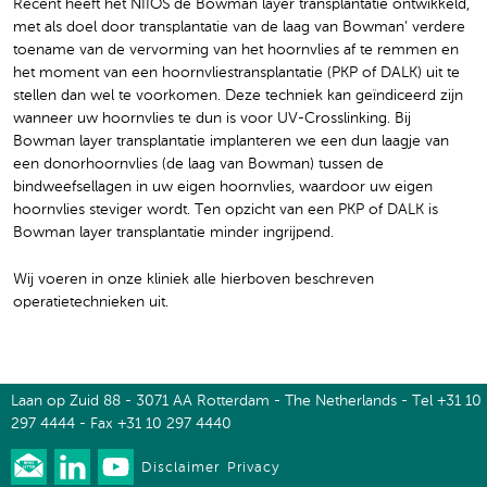
Recent heeft het NIIOS de Bowman layer transplantatie ontwikkeld,
met als doel door transplantatie van de laag van Bowman’ verdere
toename van de vervorming van het hoornvlies af te remmen en
het moment van een hoornvliestransplantatie (PKP of DALK) uit te
stellen dan wel te voorkomen. Deze techniek kan geïndiceerd zijn
wanneer uw hoornvlies te dun is voor UV-Crosslinking. Bij
Bowman layer transplantatie implanteren we een dun laagje van
een donorhoornvlies (de laag van Bowman) tussen de
bindweefsellagen in uw eigen hoornvlies, waardoor uw eigen
hoornvlies steviger wordt. Ten opzicht van een PKP of DALK is
Bowman layer transplantatie minder ingrijpend.
Wij voeren in onze kliniek alle hierboven beschreven
operatietechnieken uit.
Laan op Zuid 88 - 3071 AA Rotterdam - The Netherlands - Tel +31 10
297 4444 - Fax +31 10 297 4440
Disclaimer
Privacy