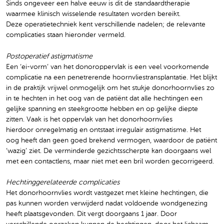
Sinds ongeveer een halve eeuw is dit de standaardtherapie
waarmee klinisch wisselende resultaten worden bereikt.
Deze operatietechniek kent verschillende nadelen; de relevante
complicaties staan hieronder vermeld.
Postoperatief astigmatisme
Een ‘ei-vorm’ van het donoroppervlak is een veel voorkomende
complicatie na een penetrerende hoornvliestransplantatie. Het blijkt
in de praktijk vrijwel onmogelijk om het stukje donorhoornvlies zo
in te hechten in het oog van de patiënt dat alle hechtingen een
gelijke spanning en steekgrootte hebben en op gelijke diepte
zitten. Vaak is het oppervlak van het donorhoornvlies
hierdoor onregelmatig en ontstaat irregulair astigmatisme. Het
oog heeft dan geen goed brekend vermogen, waardoor de patiënt
‘wazig’ ziet. De verminderde gezichtsscherpte kan doorgaans wel
met een contactlens, maar niet met een bril worden gecorrigeerd.
Hechtinggerelateerde complicaties
Het donorhoornvlies wordt vastgezet met kleine hechtingen, die
pas kunnen worden verwijderd nadat voldoende wondgenezing
heeft plaatsgevonden. Dit vergt doorgaans 1 jaar. Door