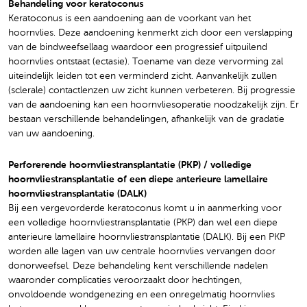
Behandeling voor keratoconus
Keratoconus is een aandoening aan de voorkant van het
hoornvlies. Deze aandoening kenmerkt zich door een verslapping
van de bindweefsellaag waardoor een progressief uitpuilend
hoornvlies ontstaat (ectasie). Toename van deze vervorming zal
uiteindelijk leiden tot een verminderd zicht. Aanvankelijk zullen
(sclerale) contactlenzen uw zicht kunnen verbeteren. Bij progressie
van de aandoening kan een hoornvliesoperatie noodzakelijk zijn. Er
bestaan verschillende behandelingen, afhankelijk van de gradatie
van uw aandoening.
Perforerende hoornvliestransplantatie (PKP) / volledige
hoornvliestransplantatie of een diepe anterieure lamellaire
hoornvliestransplantatie (DALK)
Bij een vergevorderde keratoconus komt u in aanmerking voor
een volledige hoornvliestransplantatie (PKP) dan wel een diepe
anterieure lamellaire hoornvliestransplantatie (DALK). Bij een PKP
worden alle lagen van uw centrale hoornvlies vervangen door
donorweefsel. Deze behandeling kent verschillende nadelen
waaronder complicaties veroorzaakt door hechtingen,
onvoldoende wondgenezing en een onregelmatig hoornvlies