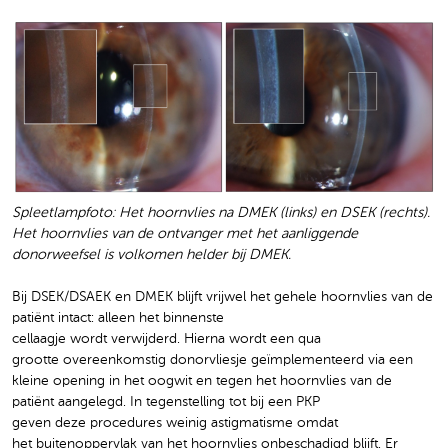
Spleetlampfoto: Het hoornvlies na DMEK (links) en DSEK (rechts).
Het hoornvlies van de ontvanger met het aanliggende
donorweefsel is volkomen helder bij DMEK.
Bij DSEK/DSAEK en DMEK blijft vrijwel het gehele hoornvlies van de
patiënt intact: alleen het binnenste
cellaagje wordt verwijderd. Hierna wordt een qua
grootte overeenkomstig donorvliesje geïmplementeerd via een
kleine opening in het oogwit en tegen het hoornvlies van de
patiënt aangelegd. In tegenstelling tot bij een PKP
geven deze procedures weinig astigmatisme omdat
het buitenoppervlak van het hoornvlies onbeschadigd blijft. Er