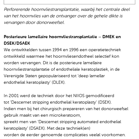
Perforerende hoornvliestransplantatie, waarbij het centrale deel
van het hoornvlies van de ontvanger over de gehele dikte is
vervangen door donorweefsel.
Posterieure lamellaire hoornvliestransplantatie – DMEK en
DSEK/DSAEK
We ontwikkelden tussen 1994 en 1996 een operatietechniek
ontwikkeld waarmee het hoornvliesendotheel selectief kon
worden vervangen. Dit is de posterieure lamellaire
hoornvliestransplantatie of endotheliale keratoplastiek, in de
Verenigde Staten gepopulariseerd tot ‘deep lamellar
endothelial keratoplasty‘ (DLEK).
In 2001 werd de techniek door het NIIOS gemodificeerd
tot ‘Descemet stripping endothelial keratoplasty’ (DSEK).
Indien men bij het chirurgisch prepareren van het donorweefsel
gebruik maakt van een microkeratoom,
spreekt men van ‘Descemet stripping automated endothelial
keratoplasty’ (DSAEK). Met deze techniek(en)
worden de eerder genoemde complicaties veelal voorkomen.